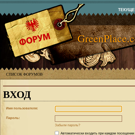
ТЕКУЩЕЕ
GreenPlace.
СПИСОК ФОРУМОВ
ВХОД
Имя пользователя:
Пароль:
Забыли пароль?
Автоматически входить при каждом посещении