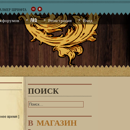
РАЗМЕР ШРИФТА
к форумов
FAQ
Регистрация
Вход
ПОИСК
тнее время ]
В
МАГАЗИН