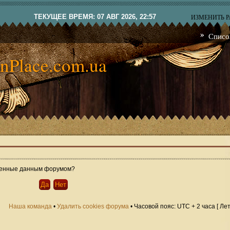
ТЕКУЩЕЕ ВРЕМЯ: 07 АВГ 2026, 22:57
ИЗМЕНИТЬ 
Списо
nPlace.com.ua
овленные данным форумом?
Наша команда
•
Удалить cookies форума
• Часовой пояс: UTC + 2 часа [ Ле