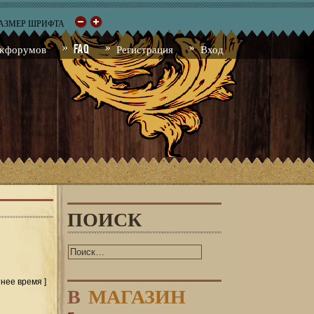
РАЗМЕР ШРИФТА
к форумов
FAQ
Регистрация
Вход
ПОИСК
тнее время ]
В
МАГАЗИН