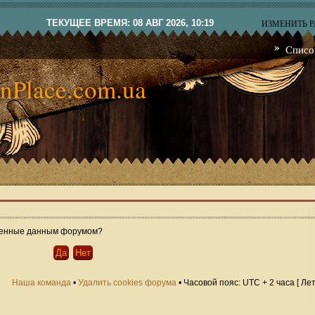
ТЕКУЩЕЕ ВРЕМЯ: 08 АВГ 2026, 10:19
ИЗМЕНИТЬ 
Списо
nPlace.com.ua
овленные данным форумом?
Наша команда
•
Удалить cookies форума
• Часовой пояс: UTC + 2 часа [ Ле