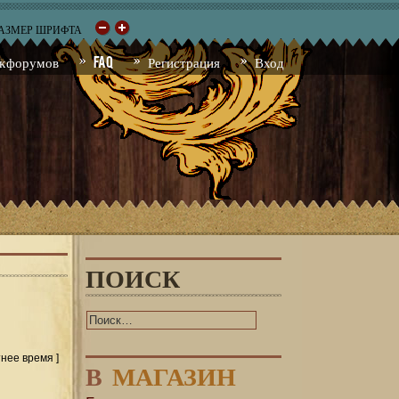
РАЗМЕР ШРИФТА
к форумов
FAQ
Регистрация
Вход
ПОИСК
тнее время ]
В
МАГАЗИН