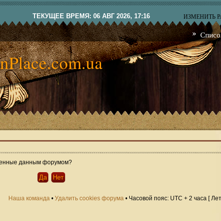
ТЕКУЩЕЕ ВРЕМЯ: 06 АВГ 2026, 17:16
ИЗМЕНИТЬ 
Списо
nPlace.com.ua
овленные данным форумом?
Наша команда
•
Удалить cookies форума
• Часовой пояс: UTC + 2 часа [ Ле