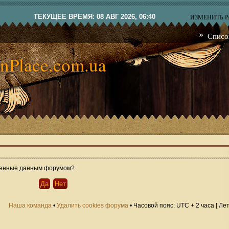
ТЕКУЩЕЕ ВРЕМЯ: 08 АВГ 2026, 06:40
ИЗМЕНИТЬ 
Списо
nPlace.com.ua
овленные данным форумом?
Наша команда
•
Удалить cookies форума
• Часовой пояс: UTC + 2 часа [ Ле