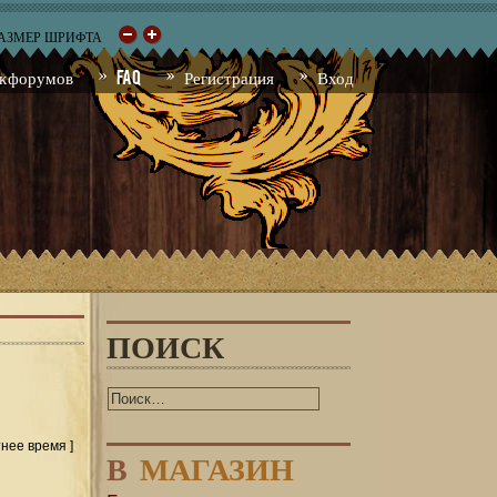
РАЗМЕР ШРИФТА
к форумов
FAQ
Регистрация
Вход
ПОИСК
тнее время ]
В
МАГАЗИН