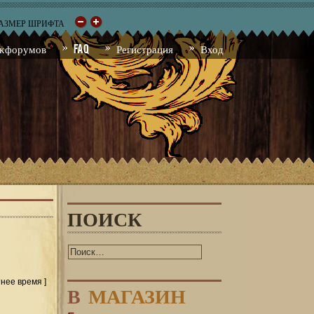
РАЗМЕР ШРИФТА
к форумов
FAQ
Регистрация
Вход
ПОИСК
тнее время ]
В
МАГАЗИН