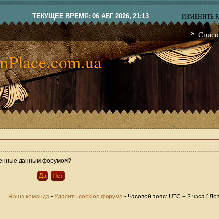
ТЕКУЩЕЕ ВРЕМЯ: 06 АВГ 2026, 21:13
ИЗМЕНИТЬ 
Списо
nPlace.com.ua
овленные данным форумом?
Наша команда
•
Удалить cookies форума
• Часовой пояс: UTC + 2 часа [ Ле