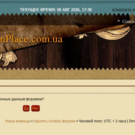
ТЕКУЩЕЕ ВРЕМЯ: 08 АВГ 2026, 17:38
ИЗМЕНИТЬ 
Списо
nPlace.com.ua
овленные данным форумом?
Наша команда
•
Удалить cookies форума
• Часовой пояс: UTC + 2 часа [ Ле