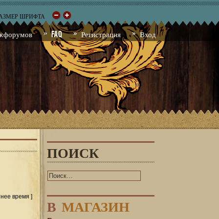
РАЗМЕР ШРИФТА
к форумов
FAQ
Регистрация
Вход
ПОИСК
тнее время ]
В
МАГАЗИН