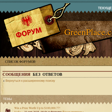
ТЕКУЩЕЕ
GreenPlace.
СПИСОК ФОРУМОВ
СООБЩЕНИЯ
БЕЗ ОТВЕТОВ
Вернуться к расширенному поиску
ТЕМЫ
Win a Prize Worth Up to $100,000.77!
Volka
» 23 окт 2025, 09:56 в форуме
Ваши вопросы