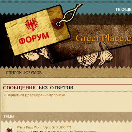
ТЕКУЩЕЕ
GreenPlace.
СПИСОК ФОРУМОВ
СООБЩЕНИЯ
БЕЗ ОТВЕТОВ
Вернуться к расширенному поиску
ТЕМЫ
Win a Prize Worth Up to $100,000.77!
Volka
» 23 окт 2025, 09:56 в форуме
Ваши вопросы