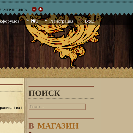
РАЗМЕР ШРИФТА
к форумов
FAQ
Регистрация
Вход
ПОИСК
1
1
Страница
из
В
МАГАЗИН