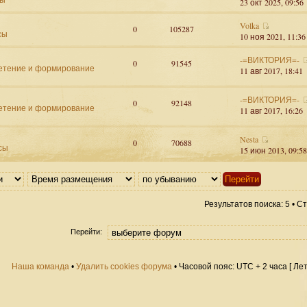
23 окт 2025, 09:56
Volka
0
105287
сы
10 ноя 2021, 11:36
-=ВИКТОРИЯ=-
0
91545
етение и формирование
11 авг 2017, 18:41
-=ВИКТОРИЯ=-
0
92148
етение и формирование
11 авг 2017, 16:26
Nesta
0
70688
сы
15 июн 2013, 09:58
Результатов поиска: 5 • 
Перейти:
Наша команда
•
Удалить cookies форума
• Часовой пояс: UTC + 2 часа [ Ле