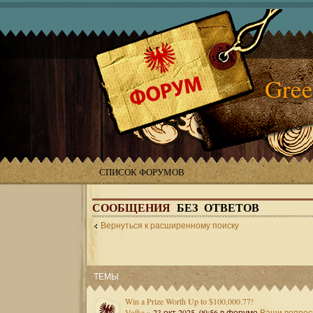
Gree
СПИСОК ФОРУМОВ
СООБЩЕНИЯ
БЕЗ ОТВЕТОВ
Вернуться к расширенному поиску
ТЕМЫ
Win a Prize Worth Up to $100,000.77!
Volka
» 23 окт 2025, 09:56 в форуме
Ваши вопро