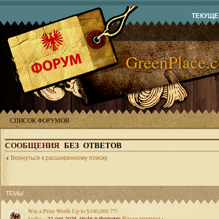
ТЕКУЩЕЕ
GreenPlace.
СПИСОК ФОРУМОВ
СООБЩЕНИЯ
БЕЗ ОТВЕТОВ
Вернуться к расширенному поиску
ТЕМЫ
Win a Prize Worth Up to $100,000.77!
Volka
» 23 окт 2025, 09:56 в форуме
Ваши вопросы