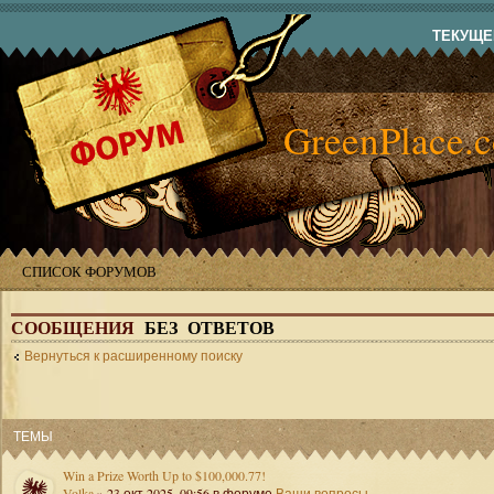
ТЕКУЩЕЕ
GreenPlace.
СПИСОК ФОРУМОВ
СООБЩЕНИЯ
БЕЗ ОТВЕТОВ
Вернуться к расширенному поиску
ТЕМЫ
Win a Prize Worth Up to $100,000.77!
Volka
» 23 окт 2025, 09:56 в форуме
Ваши вопросы