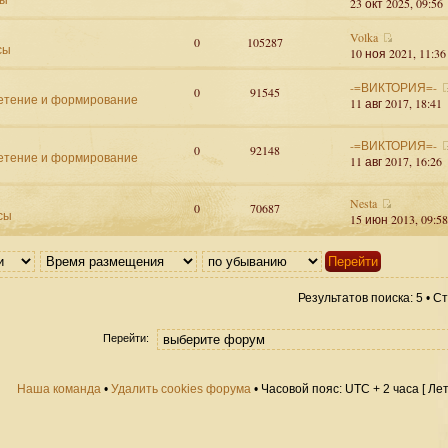
23 окт 2025, 09:56
Volka
0
105287
сы
10 ноя 2021, 11:36
-=ВИКТОРИЯ=-
0
91545
етение и формирование
11 авг 2017, 18:41
-=ВИКТОРИЯ=-
0
92148
етение и формирование
11 авг 2017, 16:26
Nesta
0
70687
сы
15 июн 2013, 09:58
Результатов поиска: 5 • 
Перейти:
Наша команда
•
Удалить cookies форума
• Часовой пояс: UTC + 2 часа [ Ле