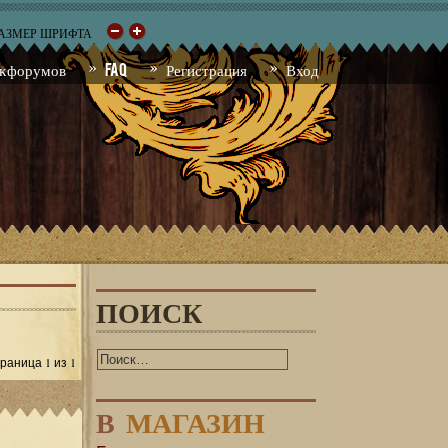
РАЗМЕР ШРИФТА
к форумов
FAQ
Регистрация
Вход
ПОИСК
1
1
Страница
из
В
МАГАЗИН