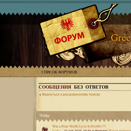
Gree
СПИСОК ФОРУМОВ
СООБЩЕНИЯ
БЕЗ ОТВЕТОВ
Вернуться к расширенному поиску
ТЕМЫ
Win a Prize Worth Up to $100,000.77!
Volka
» 23 окт 2025, 09:56 в форуме
Ваши вопро