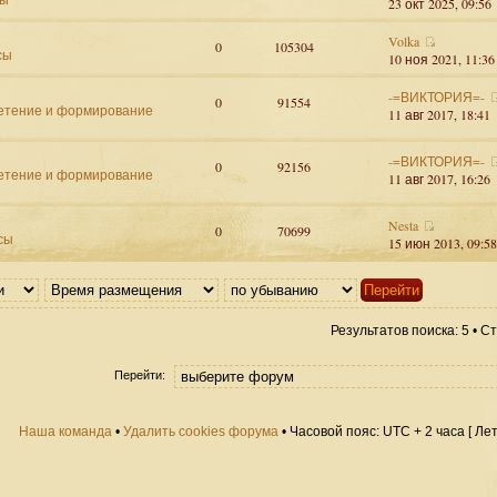
23 окт 2025, 09:56
Volka
0
105304
сы
10 ноя 2021, 11:36
-=ВИКТОРИЯ=-
0
91554
етение и формирование
11 авг 2017, 18:41
-=ВИКТОРИЯ=-
0
92156
етение и формирование
11 авг 2017, 16:26
Nesta
0
70699
сы
15 июн 2013, 09:58
Результатов поиска: 5 • 
Перейти:
Наша команда
•
Удалить cookies форума
• Часовой пояс: UTC + 2 часа [ Ле