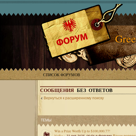
Gree
СПИСОК ФОРУМОВ
СООБЩЕНИЯ
БЕЗ ОТВЕТОВ
Вернуться к расширенному поиску
ТЕМЫ
Win a Prize Worth Up to $100,000.77!
Volka
» 23 окт 2025, 09:56 в форуме
Ваши вопро