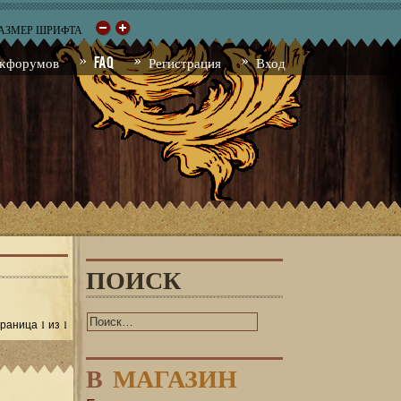
РАЗМЕР ШРИФТА
к форумов
FAQ
Регистрация
Вход
ПОИСК
1
1
Страница
из
В
МАГАЗИН