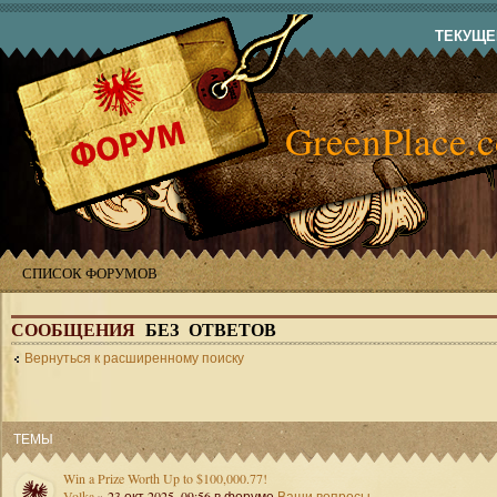
ТЕКУЩЕЕ
GreenPlace.
СПИСОК ФОРУМОВ
СООБЩЕНИЯ
БЕЗ ОТВЕТОВ
Вернуться к расширенному поиску
ТЕМЫ
Win a Prize Worth Up to $100,000.77!
Volka
» 23 окт 2025, 09:56 в форуме
Ваши вопросы