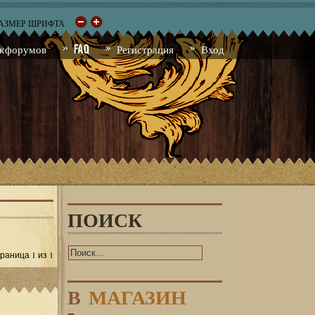
РАЗМЕР ШРИФТА
к форумов
FAQ
Регистрация
Вход
ПОИСК
1
1
Страница
из
В
МАГАЗИН