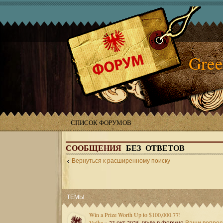
Gree
СПИСОК ФОРУМОВ
СООБЩЕНИЯ
БЕЗ ОТВЕТОВ
Вернуться к расширенному поиску
ТЕМЫ
Win a Prize Worth Up to $100,000.77!
Volka
» 23 окт 2025, 09:56 в форуме
Ваши вопро