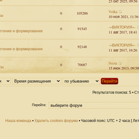
23 окт 2025, 09:56
Volka
0
105286
сы
10 ноя 2021, 11:36
-=ВИКТОРИЯ=-
0
91545
етение и формирование
11 авг 2017, 18:41
-=ВИКТОРИЯ=-
0
92148
етение и формирование
11 авг 2017, 16:26
Nesta
0
70687
сы
15 июн 2013, 09:58
Результатов поиска: 5 • 
Перейти:
Наша команда
•
Удалить cookies форума
• Часовой пояс: UTC + 2 часа [ Ле