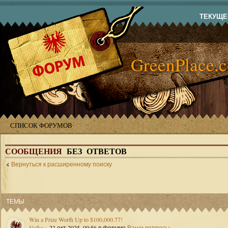
ТЕКУЩЕЕ
GreenPlace.
СПИСОК ФОРУМОВ
СООБЩЕНИЯ
БЕЗ ОТВЕТОВ
Вернуться к расширенному поиску
ТЕМЫ
Win a Prize Worth Up to $100,000.77!
Volka
» 23 окт 2025, 09:56 в форуме
Ваши вопросы