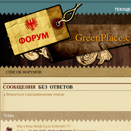
ТЕКУЩЕЕ
GreenPlace.
СПИСОК ФОРУМОВ
СООБЩЕНИЯ
БЕЗ ОТВЕТОВ
Вернуться к расширенному поиску
ТЕМЫ
Win a Prize Worth Up to $100,000.77!
Volka
» 23 окт 2025, 09:56 в форуме
Ваши вопросы