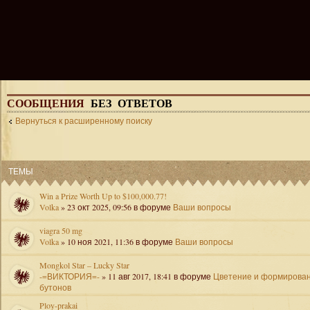
СООБЩЕНИЯ
БЕЗ ОТВЕТОВ
Вернуться к расширенному поиску
ТЕМЫ
Win a Prize Worth Up to $100,000.77!
Volka
» 23 окт 2025, 09:56 в форуме
Ваши вопросы
viagra 50 mg
Volka
» 10 ноя 2021, 11:36 в форуме
Ваши вопросы
Mongkol Star – Lucky Star
-=ВИКТОРИЯ=-
» 11 авг 2017, 18:41 в форуме
Цветение и формирова
бутонов
Ploy-prakai