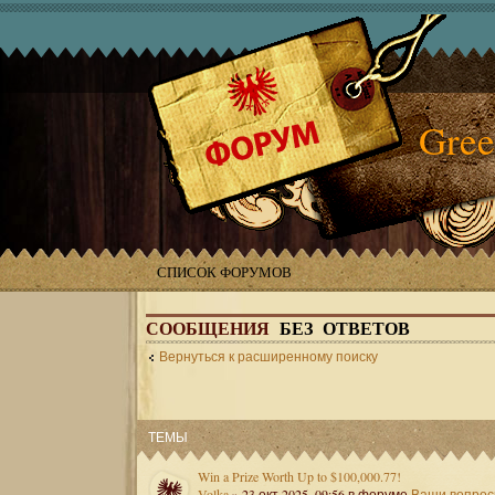
Gree
СПИСОК ФОРУМОВ
СООБЩЕНИЯ
БЕЗ ОТВЕТОВ
Вернуться к расширенному поиску
ТЕМЫ
Win a Prize Worth Up to $100,000.77!
Volka
» 23 окт 2025, 09:56 в форуме
Ваши вопро