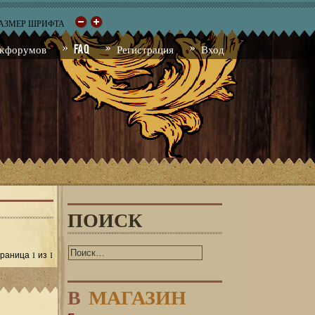
РАЗМЕР ШРИФТА
к форумов
FAQ
Регистрация
Вход
ПОИСК
1
1
Страница
из
В
МАГАЗИН