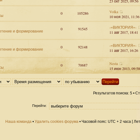
23 окт 2025, 09:56
Volka
0
105286
сы
10 ноя 2021, 11:36
-=ВИКТОРИЯ=-
0
91545
етение и формирование
11 авг 2017, 18:41
-=ВИКТОРИЯ=-
0
92148
етение и формирование
11 авг 2017, 16:26
Nesta
0
70687
сы
15 июн 2013, 09:58
Результатов поиска: 5 • 
Перейти:
Наша команда
•
Удалить cookies форума
• Часовой пояс: UTC + 2 часа [ Ле