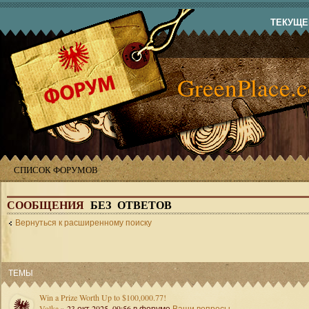
ТЕКУЩЕЕ
GreenPlace.
СПИСОК ФОРУМОВ
СООБЩЕНИЯ
БЕЗ ОТВЕТОВ
Вернуться к расширенному поиску
ТЕМЫ
Win a Prize Worth Up to $100,000.77!
Volka
» 23 окт 2025, 09:56 в форуме
Ваши вопросы