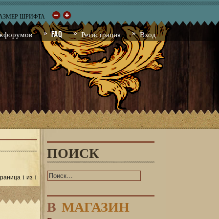
РАЗМЕР ШРИФТА
к форумов
FAQ
Регистрация
Вход
ПОИСК
1
1
Страница
из
В
МАГАЗИН