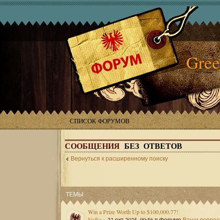
Gree
СПИСОК ФОРУМОВ
СООБЩЕНИЯ
БЕЗ ОТВЕТОВ
Вернуться к расширенному поиску
ТЕМЫ
Win a Prize Worth Up to $100,000.77!
Volka
» 23 окт 2025, 09:56 в форуме
Ваши вопро