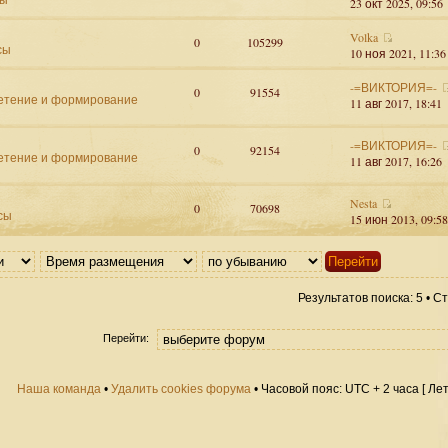
23 окт 2025, 09:56
Volka
0
105299
сы
10 ноя 2021, 11:36
-=ВИКТОРИЯ=-
0
91554
етение и формирование
11 авг 2017, 18:41
-=ВИКТОРИЯ=-
0
92154
етение и формирование
11 авг 2017, 16:26
Nesta
0
70698
сы
15 июн 2013, 09:58
Результатов поиска: 5 • 
Перейти:
Наша команда
•
Удалить cookies форума
• Часовой пояс: UTC + 2 часа [ Ле