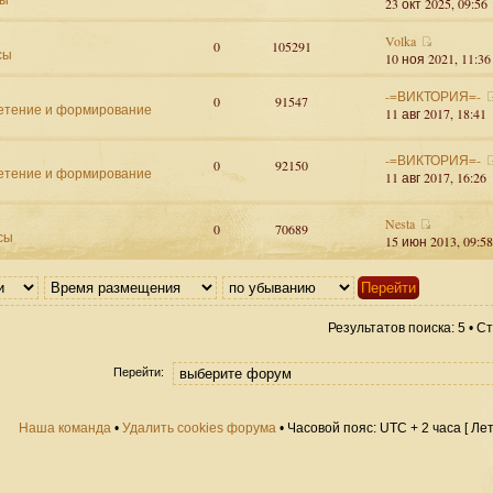
23 окт 2025, 09:56
Volka
0
105291
сы
10 ноя 2021, 11:36
-=ВИКТОРИЯ=-
0
91547
етение и формирование
11 авг 2017, 18:41
-=ВИКТОРИЯ=-
0
92150
етение и формирование
11 авг 2017, 16:26
Nesta
0
70689
сы
15 июн 2013, 09:58
Результатов поиска: 5 • 
Перейти:
Наша команда
•
Удалить cookies форума
• Часовой пояс: UTC + 2 часа [ Ле