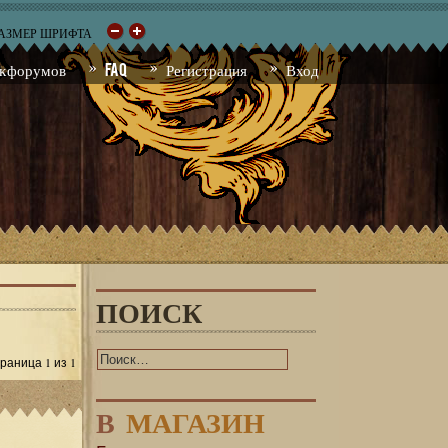
РАЗМЕР ШРИФТА
к форумов
FAQ
Регистрация
Вход
ПОИСК
1
1
Страница
из
В
МАГАЗИН