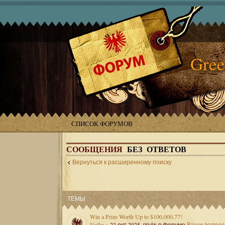
Gree
СПИСОК ФОРУМОВ
СООБЩЕНИЯ
БЕЗ ОТВЕТОВ
Вернуться к расширенному поиску
ТЕМЫ
Win a Prize Worth Up to $100,000.77!
Volka
» 23 окт 2025, 09:56 в форуме
Ваши вопро