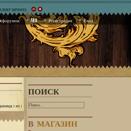
РАЗМЕР ШРИФТА
к форумов
FAQ
Регистрация
Вход
ПОИСК
1
1
Страница
из
В
МАГАЗИН