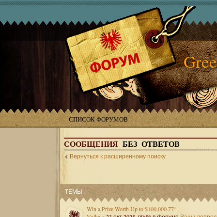
Gree
СПИСОК ФОРУМОВ
СООБЩЕНИЯ
БЕЗ ОТВЕТОВ
Вернуться к расширенному поиску
ТЕМЫ
Win a Prize Worth Up to $100,000.77!
Volka
» 23 окт 2025, 09:56 в форуме
Ваши вопро