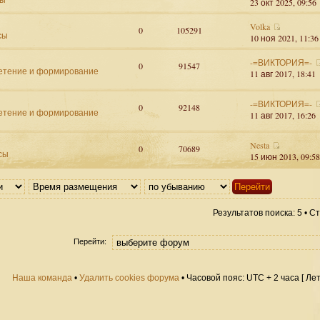
23 окт 2025, 09:56
Volka
0
105291
сы
10 ноя 2021, 11:36
-=ВИКТОРИЯ=-
0
91547
етение и формирование
11 авг 2017, 18:41
-=ВИКТОРИЯ=-
0
92148
етение и формирование
11 авг 2017, 16:26
Nesta
0
70689
сы
15 июн 2013, 09:58
Результатов поиска: 5 • 
Перейти:
Наша команда
•
Удалить cookies форума
• Часовой пояс: UTC + 2 часа [ Ле