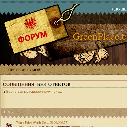
ТЕКУЩЕЕ
GreenPlace.
СПИСОК ФОРУМОВ
СООБЩЕНИЯ
БЕЗ ОТВЕТОВ
Вернуться к расширенному поиску
ТЕМЫ
Win a Prize Worth Up to $100,000.77!
Volka
» 23 окт 2025, 09:56 в форуме
Ваши вопросы