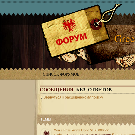
Gree
СПИСОК ФОРУМОВ
СООБЩЕНИЯ
БЕЗ ОТВЕТОВ
Вернуться к расширенному поиску
ТЕМЫ
Win a Prize Worth Up to $100,000.77!
Volka
» 23 окт 2025, 09:56 в форуме
Ваши вопро