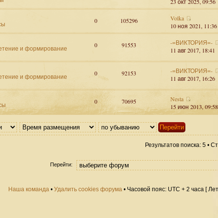
23 окт 2025, 09:56
Volka
0
105296
сы
10 ноя 2021, 11:36
-=ВИКТОРИЯ=-
0
91553
етение и формирование
11 авг 2017, 18:41
-=ВИКТОРИЯ=-
0
92153
етение и формирование
11 авг 2017, 16:26
Nesta
0
70695
сы
15 июн 2013, 09:58
Результатов поиска: 5 • 
Перейти:
Наша команда
•
Удалить cookies форума
• Часовой пояс: UTC + 2 часа [ Ле