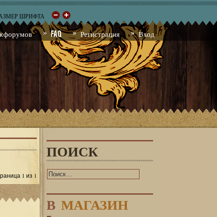
РАЗМЕР ШРИФТА
к форумов
FAQ
Регистрация
Вход
ПОИСК
1
1
Страница
из
В
МАГАЗИН