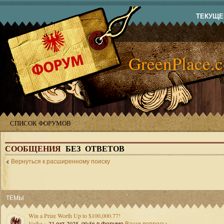
ТЕКУЩЕЕ
GreenPlace.
СПИСОК ФОРУМОВ
СООБЩЕНИЯ
БЕЗ ОТВЕТОВ
Вернуться к расширенному поиску
ТЕМЫ
Win a Prize Worth Up to $100,000.77!
Volka
» 23 окт 2025, 09:56 в форуме
Ваши вопросы