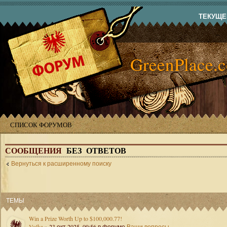
ТЕКУЩЕЕ
GreenPlace.
СПИСОК ФОРУМОВ
СООБЩЕНИЯ
БЕЗ ОТВЕТОВ
Вернуться к расширенному поиску
ТЕМЫ
Win a Prize Worth Up to $100,000.77!
Volka
» 23 окт 2025, 09:56 в форуме
Ваши вопросы