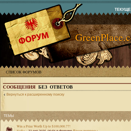
ТЕКУЩЕЕ
GreenPlace.
СПИСОК ФОРУМОВ
СООБЩЕНИЯ
БЕЗ ОТВЕТОВ
Вернуться к расширенному поиску
ТЕМЫ
Win a Prize Worth Up to $100,000.77!
Volka
» 23 окт 2025, 09:56 в форуме
Ваши вопросы