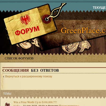
ТЕКУЩЕЕ
GreenPlace.
СПИСОК ФОРУМОВ
СООБЩЕНИЯ
БЕЗ ОТВЕТОВ
Вернуться к расширенному поиску
ТЕМЫ
Win a Prize Worth Up to $100,000.77!
Volka
» 23 окт 2025, 09:56 в форуме
Ваши вопросы