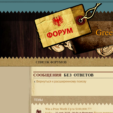
Gree
СПИСОК ФОРУМОВ
СООБЩЕНИЯ
БЕЗ ОТВЕТОВ
Вернуться к расширенному поиску
ТЕМЫ
Win a Prize Worth Up to $100,000.77!
Volka
» 23 окт 2025, 09:56 в форуме
Ваши вопро