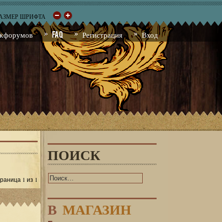
РАЗМЕР ШРИФТА
к форумов
FAQ
Регистрация
Вход
ПОИСК
1
1
Страница
из
В
МАГАЗИН