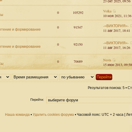
23 окт 2025, 09:56
Volka
0
105292
сы
10 ноя 2021, 11:36
-=ВИКТОРИЯ=-
0
91547
етение и формирование
11 авг 2017, 18:41
-=ВИКТОРИЯ=-
0
92150
етение и формирование
11 авг 2017, 16:26
Nesta
0
70689
сы
15 июн 2013, 09:58
Результатов поиска: 5 • 
Перейти:
Наша команда
•
Удалить cookies форума
• Часовой пояс: UTC + 2 часа [ Ле