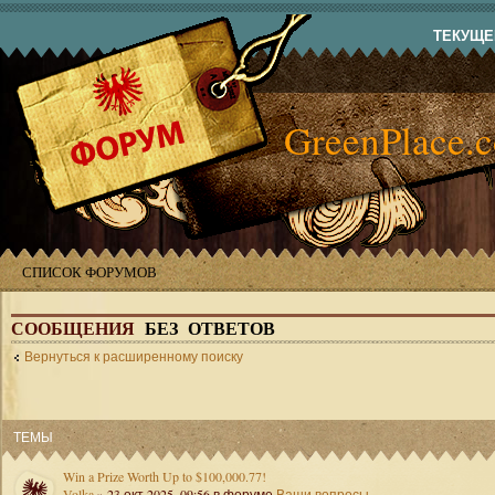
ТЕКУЩЕЕ
GreenPlace.
СПИСОК ФОРУМОВ
СООБЩЕНИЯ
БЕЗ ОТВЕТОВ
Вернуться к расширенному поиску
ТЕМЫ
Win a Prize Worth Up to $100,000.77!
Volka
» 23 окт 2025, 09:56 в форуме
Ваши вопросы