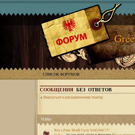
Gree
СПИСОК ФОРУМОВ
СООБЩЕНИЯ
БЕЗ ОТВЕТОВ
Вернуться к расширенному поиску
ТЕМЫ
Win a Prize Worth Up to $100,000.77!
Volka
» 23 окт 2025, 09:56 в форуме
Ваши вопро