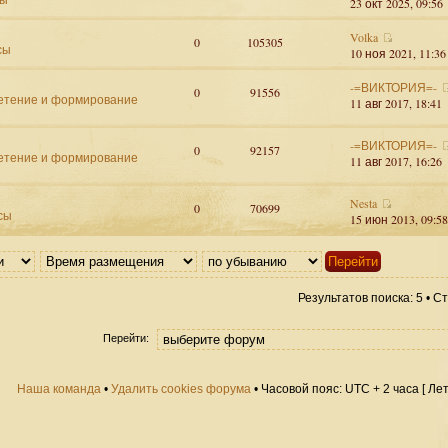
23 окт 2025, 09:56
Volka
0
105305
сы
10 ноя 2021, 11:36
-=ВИКТОРИЯ=-
0
91556
етение и формирование
11 авг 2017, 18:41
-=ВИКТОРИЯ=-
0
92157
етение и формирование
11 авг 2017, 16:26
Nesta
0
70699
сы
15 июн 2013, 09:58
Результатов поиска: 5 • 
Перейти:
Наша команда
•
Удалить cookies форума
• Часовой пояс: UTC + 2 часа [ Ле