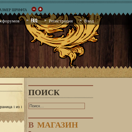
РАЗМЕР ШРИФТА
к форумов
FAQ
Регистрация
Вход
ПОИСК
1
1
Страница
из
В
МАГАЗИН