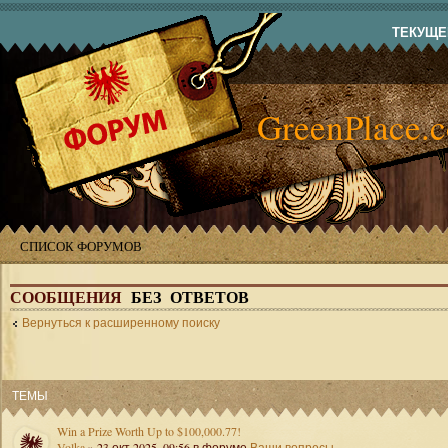
ТЕКУЩЕЕ
GreenPlace.
СПИСОК ФОРУМОВ
СООБЩЕНИЯ
БЕЗ ОТВЕТОВ
Вернуться к расширенному поиску
ТЕМЫ
Win a Prize Worth Up to $100,000.77!
Volka
» 23 окт 2025, 09:56 в форуме
Ваши вопросы