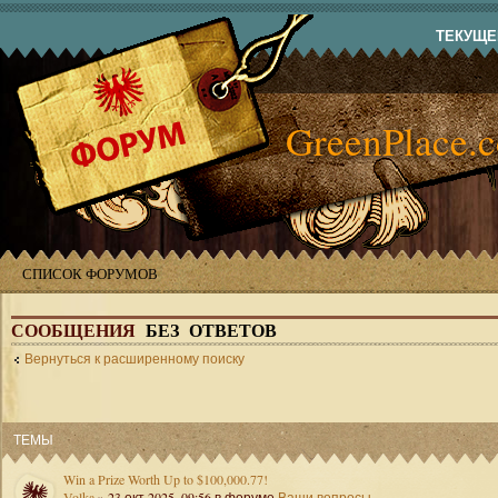
ТЕКУЩЕЕ
GreenPlace.
СПИСОК ФОРУМОВ
СООБЩЕНИЯ
БЕЗ ОТВЕТОВ
Вернуться к расширенному поиску
ТЕМЫ
Win a Prize Worth Up to $100,000.77!
Volka
» 23 окт 2025, 09:56 в форуме
Ваши вопросы