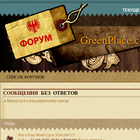
ТЕКУЩЕЕ
GreenPlace.
СПИСОК ФОРУМОВ
СООБЩЕНИЯ
БЕЗ ОТВЕТОВ
Вернуться к расширенному поиску
ТЕМЫ
Win a Prize Worth Up to $100,000.77!
Volka
» 23 окт 2025, 09:56 в форуме
Ваши вопросы