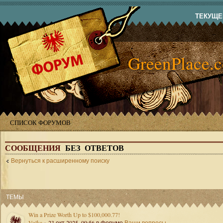
ТЕКУЩЕЕ
GreenPlace.
СПИСОК ФОРУМОВ
СООБЩЕНИЯ
БЕЗ ОТВЕТОВ
Вернуться к расширенному поиску
ТЕМЫ
Win a Prize Worth Up to $100,000.77!
Volka
» 23 окт 2025, 09:56 в форуме
Ваши вопросы