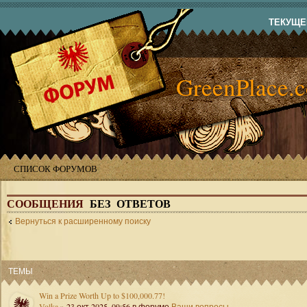
ТЕКУЩЕЕ
GreenPlace.
СПИСОК ФОРУМОВ
СООБЩЕНИЯ
БЕЗ ОТВЕТОВ
Вернуться к расширенному поиску
ТЕМЫ
Win a Prize Worth Up to $100,000.77!
Volka
» 23 окт 2025, 09:56 в форуме
Ваши вопросы