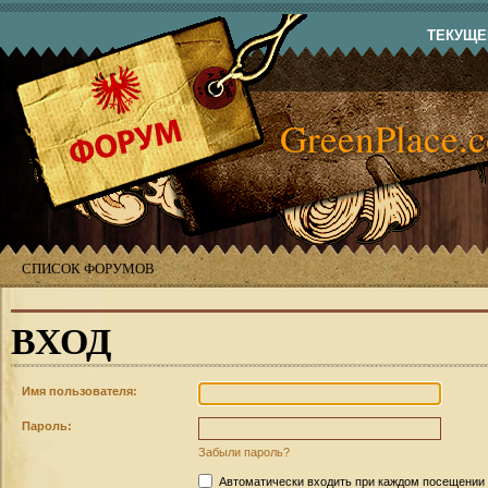
ТЕКУЩЕЕ
GreenPlace.
СПИСОК ФОРУМОВ
ВХОД
Имя пользователя:
Пароль:
Забыли пароль?
Автоматически входить при каждом посещении