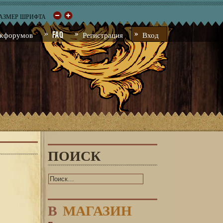
РАЗМЕР ШРИФТА
к форумов
FAQ
Регистрация
Вход
ПОИСК
В
МАГАЗИН