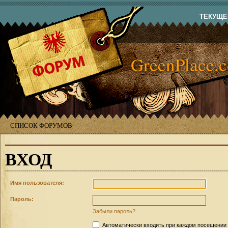
ТЕКУЩЕЕ
GreenPlace.
СПИСОК ФОРУМОВ
ВХОД
Имя пользователя:
Пароль:
Забыли пароль?
Автоматически входить при каждом посещении