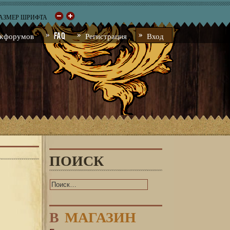
РАЗМЕР ШРИФТА
к форумов
FAQ
Регистрация
Вход
ПОИСК
В
МАГАЗИН