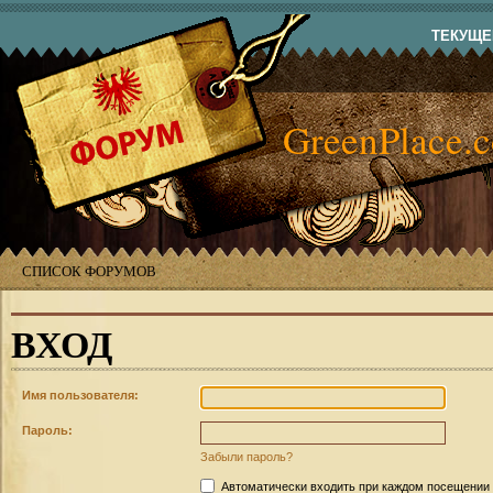
ТЕКУЩЕЕ
GreenPlace.
СПИСОК ФОРУМОВ
ВХОД
Имя пользователя:
Пароль:
Забыли пароль?
Автоматически входить при каждом посещении