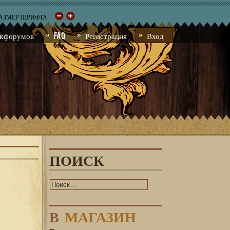
РАЗМЕР ШРИФТА
к форумов
FAQ
Регистрация
Вход
ПОИСК
В
МАГАЗИН