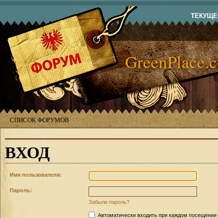
ТЕКУЩЕЕ
GreenPlace.
СПИСОК ФОРУМОВ
ВХОД
Имя пользователя:
Пароль:
Забыли пароль?
Автоматически входить при каждом посещении