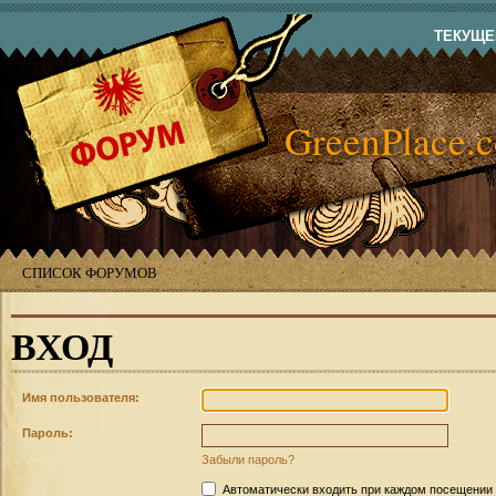
ТЕКУЩЕЕ
GreenPlace.
СПИСОК ФОРУМОВ
ВХОД
Имя пользователя:
Пароль:
Забыли пароль?
Автоматически входить при каждом посещении