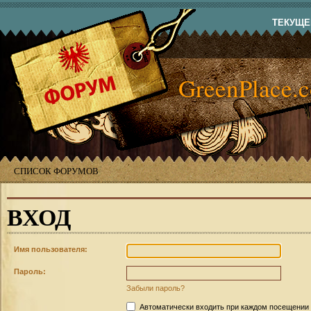
ТЕКУЩЕЕ
GreenPlace.
СПИСОК ФОРУМОВ
ВХОД
Имя пользователя:
Пароль:
Забыли пароль?
Автоматически входить при каждом посещении