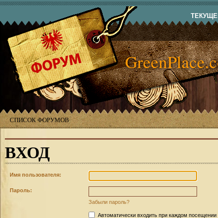
ТЕКУЩЕЕ
GreenPlace.
СПИСОК ФОРУМОВ
ВХОД
Имя пользователя:
Пароль:
Забыли пароль?
Автоматически входить при каждом посещении