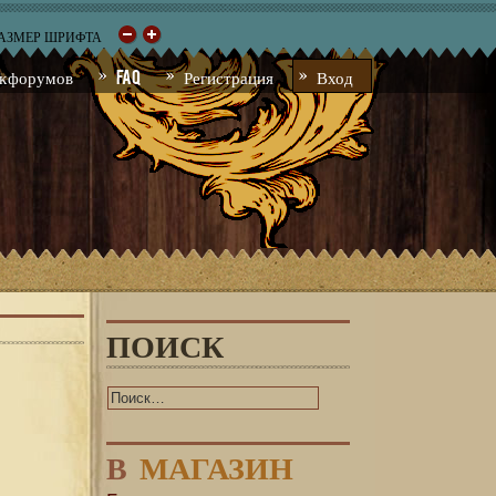
РАЗМЕР ШРИФТА
к форумов
FAQ
Регистрация
Вход
ПОИСК
В
МАГАЗИН