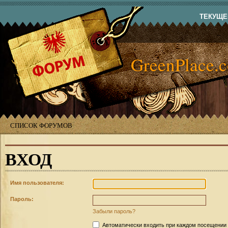
ТЕКУЩЕЕ
GreenPlace.
СПИСОК ФОРУМОВ
ВХОД
Имя пользователя:
Пароль:
Забыли пароль?
Автоматически входить при каждом посещении